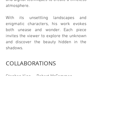
atmosphere.
With its unsettling landscapes and
enigmatic characters, his work evokes
both unease and wonder. Each piece
invites the viewer to explore the unknown
and discover the beauty hidden in the
shadows.
COLLABORATIONS
Stephen King Robert McCammon
Stephen Graham Jones Dean Koontz
Joe Hill Justin Cronin Tim Lebbon
Philip Fracassi Grady Hendrix
Alma Katsu Stewart O’Nan
Christopher Buehlman Daniel Kraus
Clay McLeod Chapman Adam Nevill
Bentley Little Brennan LaFarro CJ
Tudor