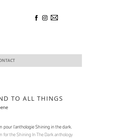
ONTACT
ND TO ALL THINGS
eene
on pour l'anthologie Shining in the dark.
ion for the Shining In The Dark anthology